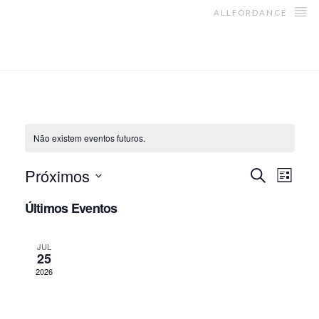
ALLFORDANCE
Não existem eventos futuros.
Próximos
Nav
Naveg
Pesquisar
Lista
de
Selecione
Últimos Eventos
de
a
visu
data.
de
pesqui
JUL
25
Eve
2026
e
visual