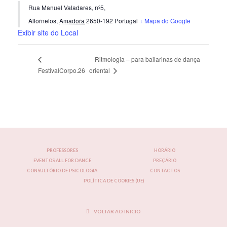
Rua Manuel Valadares, nº5,
Alfornelos
,
Amadora
2650-192
Portugal
+ Mapa do Google
Exibir site do Local
Ritmologia – para bailarinas de dança
oriental
FestivalCorpo.26
PROFESSORES
HORÁRIO
EVENTOS ALL FOR DANCE
PREÇÁRIO
CONSULTÓRIO DE PSICOLOGIA
CONTACTOS
POLÍTICA DE COOKIES (UE)
VOLTAR AO INICIO